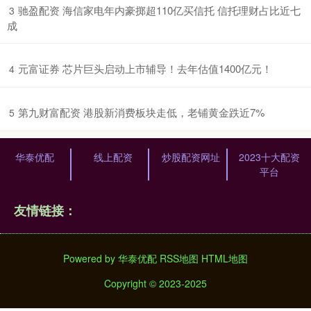
​驰盈配资 海信家电年内豪掷超110亿买信托 信托理财占比近七
3
成
​元富证券 芯片巨头启动上市辅导！去年估值1400亿元！
4
​第九财富配资 港股新消费板块走低，老铺黄金跌近7%
5
华泰优配
线上配资
炒股配资网址
2023十大配资
平台
友情链接：
Powered by
华泰优配
RSS地图
HTML地图
Copyright
© 2023-2025