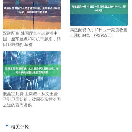
高忆配资 9月12日豆一期货收盘
双融配资 韩国厅长带老婆游中
上涨0.84%，报3959元
国，坐车差点和司机干起来，只
因18块钱打车费
股赢宝配资 卫康叔：从文王爱
子到卫国始祖，被周公亲授治国
之道的西周贤侯
相关评论