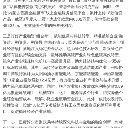
贷款”“农村承包土地经营权抵押贷款”“青贮贷”“农业设施所有权抵押贷
款”“活体抵押贷款”等乡村振兴、普惠金融系列信贷产品。同时，依
托“内蒙古普惠金融超市”线上金融服务信息平台，累计上传12款信贷
产品，截至3季度末，累计达成贷款意向6532万元，落地贷款金额
4830万元，有效提升企业的融资便利度。
三是打好产业融资“组合拳”，赋能低碳与科技转型。精准破解企业“融
资难、融资贵、融资慢”的核心痛点，既为高碳产业节能降碳改造、循
环经济项目落地注入稳定资金活水，也为绿色技术研发、新兴绿色产
业培育提供持续金融支撑，最终推动高碳产业向绿色低碳高效转型、
绿色产业实现规模化扩张与高质量升级，助力经济结构优化与“双碳”
目标深度落地。其中，乌拉特后旗财政局聚焦清洁能源产业，积极协
调工商银行累计为太阳沟抽水蓄能电站、京能清洁能源、华治新能源
等11家企业投放贷款12.4亿元，有力推动企业扩产增效与技术升级，
助力绿色能源体系构建。同时，联合农业银行发放优惠利率贷款0.89
亿元覆盖建筑施工、机械销售、化工、能源等多个行业，切实降低企
业综合融资成本，缓解小微企业流动资金压力。此外，依托农发行政
策性资金，投放1.6亿元专项贷款支持工业固危废资源化循环利用项
目，促进循环经济产业落地。
下一步，巴彦淖尔市财政局将持续深化科技与金融的融合创新，对标