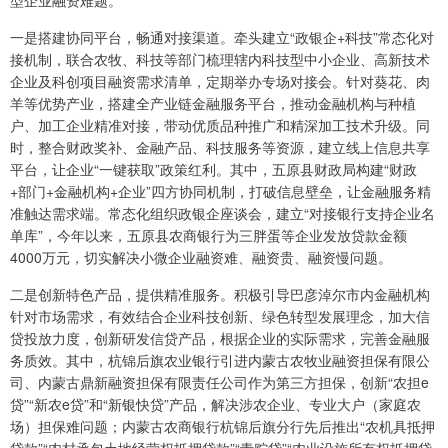
型企业融资难题。
一是搭建协同平台，畅通对接渠道。牵头建立“政银企+科技”常态化对
接机制，联合农牧、科技等部门梳理辖内科技型中小企业、高新技术
企业及科创项目融资需求清单，定期举办专场对接会。针对葵花、肉
羊等优势产业，搭建全产业链金融服务平台，推动金融机构与种植
户、加工企业精准对接，带动优质品种推广和精深加工技术升级。同
时，整合财政奖补、金融产品、科技服务等资源，建立线上信息共享
平台，让企业“一键获取”政策红利。其中，五原县财政局构建“财政
+部门+金融机构+企业”四方协同机制，打破信息壁垒，让金融服务精
准触达需求端。常态化组织政银企座谈会，建立“对接银行支持企业名
单库”，今年以来，五原县农商银行为三胖蛋等企业发放贷款金额
4000万元，切实解决小微企业融资难、融资贵、融资慢问题。
二是创新特色产品，提供精准服务。积极引导巴彦淖尔市内金融机构
针对市场需求，有效结合企业科技创新、绿色转型发展理念，加大信
贷投放力度，创新研发信贷产品，根据企业的实际需求，完善金融服
务质效。其中，杭锦后旗农业银行引进内蒙古农牧业融资担保有限公
司、内蒙古鼎新融资担保有限责任公司作为第三方担保，创新“农担e
贷”“新农e贷”和“新银快贷”产品，解决涉农企业、专业大户（家庭农
场）担保难问题；内蒙古农商银行杭锦后旗分行先后推出“农机具抵押