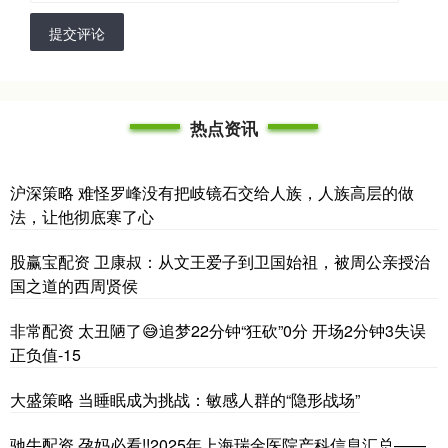
提交评论
热点资讯
沪深策略 难怪罗峰没有把岐镜石交给人族，人族高层的做
法，让他彻底寒了心
股赢宝配资 卫康叔：从文王爱子到卫国始祖，被周公亲授治
国之道的西周贤侯
非常配资 太丑陋了😅追梦22分钟“狂砍”0分 开场2分钟3失误
正负值-15
大盛策略 当睡眠成为挑战：敏感人群的“隐形战场”
驰牛配资 孕妈必看!!2025年上海瑞金医院产科信息汇总——