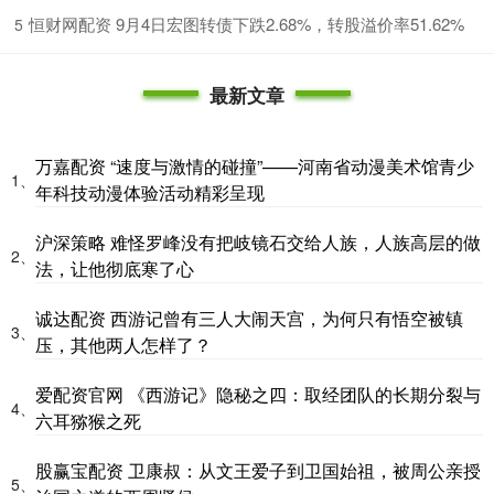
​恒财网配资 9月4日宏图转债下跌2.68%，转股溢价率51.62%
5
最新文章
万嘉配资 “速度与激情的碰撞”——河南省动漫美术馆青少
1、
年科技动漫体验活动精彩呈现
沪深策略 难怪罗峰没有把岐镜石交给人族，人族高层的做
2、
法，让他彻底寒了心
诚达配资 西游记曾有三人大闹天宫，为何只有悟空被镇
3、
压，其他两人怎样了？
爱配资官网 《西游记》隐秘之四：取经团队的长期分裂与
4、
六耳猕猴之死
股赢宝配资 卫康叔：从文王爱子到卫国始祖，被周公亲授
5、