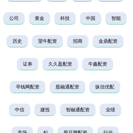
公司
黄金
科技
中国
智能
历史
望牛配资
招商
金鼎配资
证券
久久盈配资
牛鑫配资
寻钱网配资
股融通配资
纵信优配
中信
建投
智融通配资
业绩
市场
AI
股豆网配资
行业