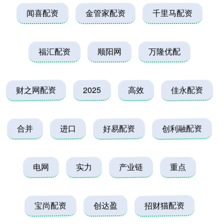
闻喜配资
金管家配资
千里马配资
福汇配资
顺阳网
万隆优配
财之网配资
2025
高效
佳永配资
合并
进口
好易配资
创利融配资
电网
实力
产业链
重点
宝尚配资
创达盈
招财猫配资