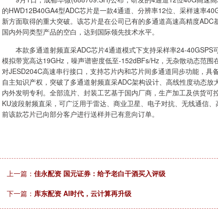
的HWD12B40GA4型ADC芯片是一款4通道、分辨率12位、采样速率
新方面取得的重大突破。该芯片是在公司已有的多通道高速高精度ADC
国内外同类型产品的空白，达到国际领先技术水平。
本款多通道射频直采ADC芯片4通道模式下支持采样率24-40GSPS可
模拟带宽高达19GHz，噪声谱密度低至-152dBFs/Hz，无杂散动态范围在
对JESD204C高速串行接口，支持芯片内和芯片间多通道同步功能，
自主知识产权，突破了多通道射频直采ADC架构设计、高线性度动态放
内外发明专利。全部流片、封装工艺基于国内厂商，生产加工及供货可
KU波段射频直采，可广泛用于雷达、商业卫星、电子对抗、无线通信、
前该款芯片已向部分客户进行送样并已有意向订单。
上一篇：
佳永配资 国元证券：给予老白干酒买入评级
下一篇：
库东配资 AI时代，云计算再升级