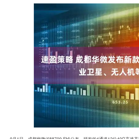
9月1日，成都华微(688709.SH)公布，研发的4通道12位40G高