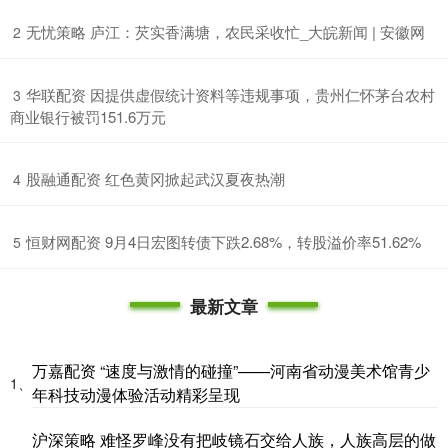
​无忧策略 庐江：芡实香满塘，农民采收忙_大皖新闻 | 安徽网
2
​华联配资 因提供虚假统计资料等违规事项，贵州仁怀茅台农村
3
商业银行被罚151.6万元
​股融通配资 红色黄冈掀起武汉夏夜热潮
4
​恒财网配资 9月4日宏图转债下跌2.68%，转股溢价率51.62%
5
最新文章
万嘉配资 “速度与激情的碰撞”——河南省动漫美术馆青少
1、
年科技动漫体验活动精彩呈现
沪深策略 难怪罗峰没有把岐镜石交给人族，人族高层的做