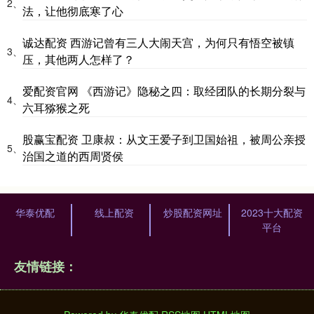
2、
法，让他彻底寒了心
诚达配资 西游记曾有三人大闹天宫，为何只有悟空被镇
3、
压，其他两人怎样了？
爱配资官网 《西游记》隐秘之四：取经团队的长期分裂与
4、
六耳猕猴之死
股赢宝配资 卫康叔：从文王爱子到卫国始祖，被周公亲授
5、
治国之道的西周贤侯
华泰优配
线上配资
炒股配资网址
2023十大配资
平台
友情链接：