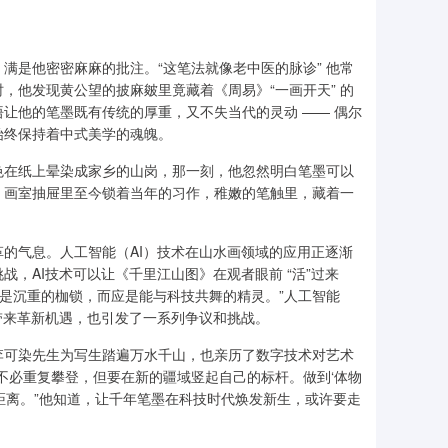
，满是他密密麻麻的批注。“这笔法就像老中医的脉诊” 他常
时，他发现黄公望的披麻皴里竟藏着《周易》“一画开天” 的
让他的笔墨既有传统的厚重，又不失当代的灵动 —— 偶尔
始终保持着中式美学的魂魄。
色在纸上晕染成家乡的山岗，那一刻，他忽然明白笔墨可以
。画室抽屉里至今锁着当年的习作，稚嫩的笔触里，藏着一
的气息。人工智能（AI）技术在山水画领域的应用正逐渐
，AI技术可以让《千里江山图》在观者眼前 “活”过来
不是沉重的枷锁，而应是能与科技共舞的精灵。”人工智能
带来革新机遇，也引发了一系列争议和挑战。
李可染先生为写生踏遍万水千山，也亲历了数字技术对艺术
不必重复攀登，但要在新的疆域竖起自己的标杆。做到‘体物
距离。”他知道，让千年笔墨在科技时代焕发新生，或许要走