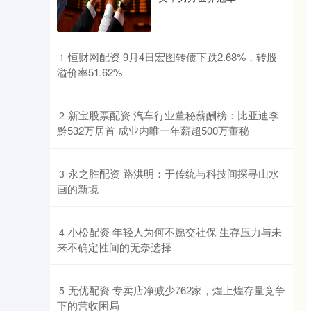
​恒财网配资 9月4日宏图转债下跌2.68%，转股
1
溢价率51.62%
​新宝股票配资 汽车行业董秘薪酬榜：比亚迪李
2
黔532万居首 成业内唯一年薪超500万董秘
​永之胜配资 路洪明：于传统与科技间探寻山水
3
画的新境
​小松配资 年轻人为何不愿交社保 生存压力与未
4
来不确定性间的无奈选择
​无优配资 专卖店净减少762家，煌上煌存量竞争
5
下的营收困局