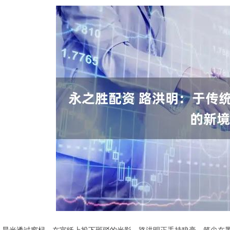
晨光透过窗棂，在宣纸上投下斑驳的光影。路洪明正手持狼毫，笔尖在