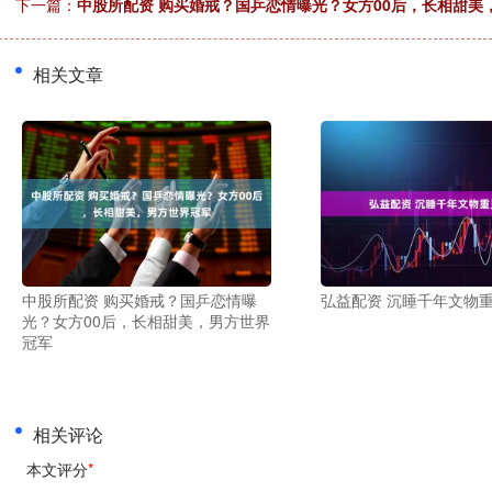
下一篇：
中股所配资 购买婚戒？国乒恋情曝光？女方00后，长相甜美
相关文章
中股所配资 购买婚戒？国乒恋情曝
弘益配资 沉睡千年文物
光？女方00后，长相甜美，男方世界
冠军
相关评论
本文评分
*