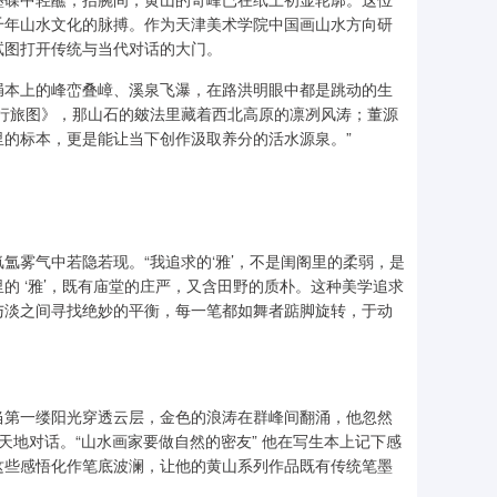
千年山水文化的脉搏。作为天津美术学院中国画山水方向研
试图打开传统与当代对话的大门。
绢本上的峰峦叠嶂、溪泉飞瀑，在路洪明眼中都是跳动的生
山行旅图》，那山石的皴法里藏着西北高原的凛冽风涛；董源
的标本，更是能让当下创作汲取养分的活水源泉。”
氲雾气中若隐若现。“我追求的‘雅’，不是闺阁里的柔弱，是
的 ‘雅’，既有庙堂的庄严，又含田野的质朴。这种美学追求
与淡之间寻找绝妙的平衡，每一笔都如舞者踮脚旋转，于动
当第一缕阳光穿透云层，金色的浪涛在群峰间翻涌，他忽然
天地对话。“山水画家要做自然的密友” 他在写生本上记下感
 这些感悟化作笔底波澜，让他的黄山系列作品既有传统笔墨