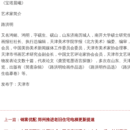
《宝塔晨曦》
艺术家简介
路洪明
又名鸿铭、鸿明，字砚生、砚山，山东济南历城人，南开大学硕士研究
画报社社长、执行总编辑，天津美术学院学报《北方美术》编委、编审
会员，中国美协美术新闻媒体工作委员会委员，天津市美术家协会理事
天津市书画艺术研究会副会长，中国文艺评论家协会会员，天津市文艺
物发表论文数十篇，代表论文《龚贤笔墨语言探微》，多次在山东、天
览，出版有《简斋杂辑》《路洪明绘画作品选》《路洪明作品选》《路
生临摹卷》等。
发布于：天津市
上一篇：
锦富优配 郑州推进老旧住宅电梯更新提速