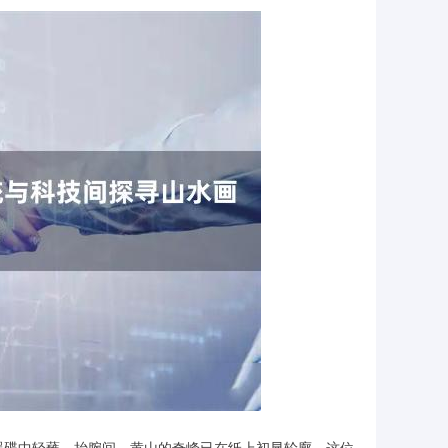
墨碟中轻蘸，抬腕间，黄山的奇峰已在纸上初显轮廓。这位