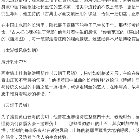
身兼中国书画报社社长重任的艺术家，指尖中流转的不仅是笔墨，更是
究生导师，他主持的《古典山水画文质应用》课题，恰似一把钥匙，正
在中国山水画的长河里，隋代展子骞播下的种子已生长千年。那些泛黄
命。“古人把心魂揉进了笔墨” 他常对着学生们感慨，“你看范宽的《溪
的《潇湘图》，每一笔都洇着江南的烟雨朦胧。这些经典不只是博物馆里
《太湖微风荻如烟》
展开剩余77%
画室墙上挂着路洪明新作《云烟千尺鳞》，松针如剑刺破云层，主峰在氤
泰山压顶不弯腰的气度。” 他指着画中虬曲的松树解释“这恰似《诗经》里
与传统文化里的中庸之道一脉相承，就像走钢丝的艺人，在刚与柔、浓
态中维持着精妙的和谐。”
《云烟千尺鳞》
为了捕捉黄山云海的变幻，他曾在玉屏楼待过整整四十天。破晓时分，
懂得为何徐霞客会三游雁荡山 —— 那些看似静止的山石，其实时刻在与
悟，“松树的每道裂痕都在诉说风霜，山峰的轮廓里藏着大地的呼吸。”
的筋骨，又透着当代人的生命体验。