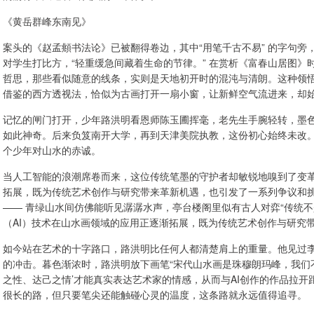
《黄岳群峰东南见》
案头的《赵孟頫书法论》已被翻得卷边，其中“用笔千古不易” 的字句旁
对学生打比方，“轻重缓急间藏着生命的节律。” 在赏析《富春山居图》
哲思，那些看似随意的线条，实则是天地初开时的混沌与清朗。这种领悟
借鉴的西方透视法，恰似为古画打开一扇小窗，让新鲜空气流进来，却
记忆的闸门打开，少年路洪明看恩师陈玉圃挥毫，老先生手腕轻转，墨
如此神奇。后来负笈南开大学，再到天津美院执教，这份初心始终未改
个少年对山水的赤诚。
当人工智能的浪潮席卷而来，这位传统笔墨的守护者却敏锐地嗅到了变革
拓展，既为传统艺术创作与研究带来革新机遇，也引发了一系列争议和挑战
—— 青绿山水间仿佛能听见潺潺水声，亭台楼阁里似有古人对弈“传统
（AI）技术在山水画领域的应用正逐渐拓展，既为传统艺术创作与研究
如今站在艺术的十字路口，路洪明比任何人都清楚肩上的重量。他见过
的冲击。暮色渐浓时，路洪明放下画笔“宋代山水画是珠穆朗玛峰，我们
之性、达己之情’才能真实表达艺术家的情感，从而与AI创作的作品拉开
很长的路，但只要笔尖还能触碰心灵的温度，这条路就永远值得追寻。