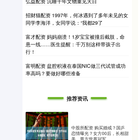
弘益配资 沉睡千年文物重见天日
招财猫配资 1997年，何冰遇到了多年未见的女
同学李海洋，女同学说：“我都29了
富才配资 妈妈崩溃！1岁宝宝被撞后截肢，命
悬一线……医生提醒：千万别这样带孩子出
行！
富明配资 盆腔积液在泰国NIC做三代试管成功
率高吗？要做好哪些准备
推荐资讯
中股所配资 购买婚戒？国乒
恋情曝光？女方00后，长相甜
美，男方世界冠军