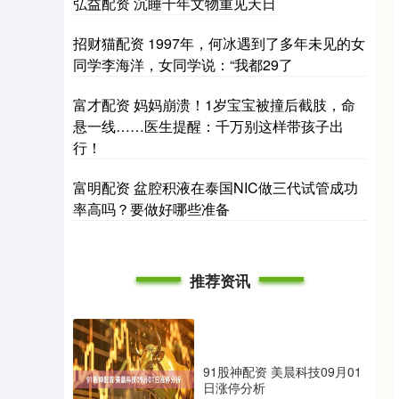
弘益配资 沉睡千年文物重见天日
招财猫配资 1997年，何冰遇到了多年未见的女
同学李海洋，女同学说：“我都29了
富才配资 妈妈崩溃！1岁宝宝被撞后截肢，命
悬一线……医生提醒：千万别这样带孩子出
行！
富明配资 盆腔积液在泰国NIC做三代试管成功
率高吗？要做好哪些准备
推荐资讯
91股神配资 美晨科技09月01
日涨停分析