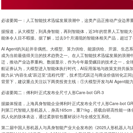
必读要闻一：人工智能技术迅猛发展浪潮中，这类产品正推动产业边界
据报道，从大模型，到具身智能，再到智能体，近3年的世界人工智能
能体令人目不暇接。据了解，过去3个月涌现的智能体相关产品，超过了
Al Agent的兴起并非偶然。大模型、算力供给、能源供给、开源、生态系统
成为当前最值得关注的技术趋势之一。在人工智能技术迅猛发展的浪潮中，A
迁，推动产业边界重构。数据显示，作为今年最受瞩目的技术之一，全球
航证券认为，大模型进入智能体执行时代，AI应用落地与政策支持共振加速。
能力从“内容生成”跃迁至“流程代理”，技术范式跃迁与商业价值转化正
背景下，建议重点关注以下两类投资主线：①大模型开发与AI Agent
必读要闻二：傅利叶正式发布全尺寸人形Care-bot GR-3
据媒体报道，上海具身智能企业傅利叶正式发布全尺寸人形Care-bot GR
列第三代智能人形机器人，身高165cm，重71kg，搭载自研高性能一
拟人化的肢体表达，通过柔肤软包覆材设计与全感交互系统。
第二届中国人形机器人与具身智能产业大会发布的《2025人形机器人与