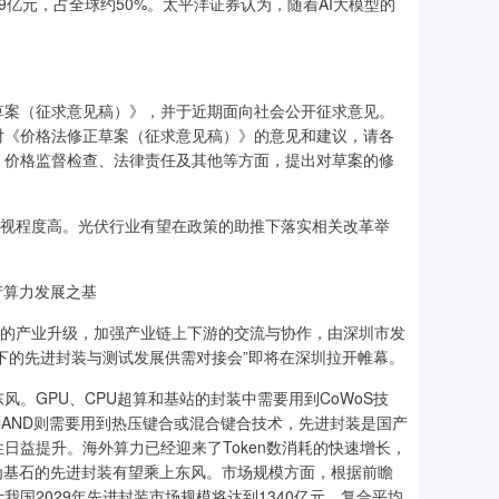
39亿元，占全球约50%。太平洋证券认为，随着AI大模型的
草案（征求意见稿）》，并于近期面向社会公开征求意见。
对《价格法修正草案（征求意见稿）》的意见和建议，请各
、价格监督检查、法律责任及其他等方面，提出对草案的修
重视程度高。光伏行业有望在政策的助推下落实相关改革举
产算力发展之基
设计的产业升级，加强产业链上下游的交流与协作，由深圳市发
下的先进封装与测试发展供需对接会”即将在深圳拉开帷幕。
。GPU、CPU超算和基站的封装中需要用到CoWoS技
DNAND则需要用到热压键合或混合键合技术，先进封装是国产
日益提升。海外算力已经迎来了Token数消耗的快速增长，
为基石的先进封装有望乘上东风。市场规模方面，根据前瞻
国2029年先进封装市场规模将达到1340亿元，复合平均