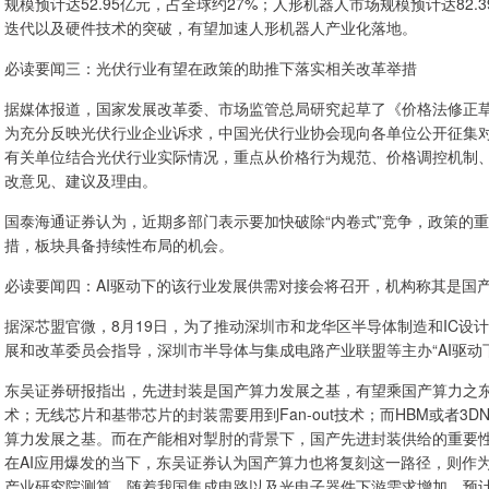
规模预计达52.95亿元，占全球约27%；人形机器人市场规模预计达82.
迭代以及硬件技术的突破，有望加速人形机器人产业化落地。
必读要闻三：光伏行业有望在政策的助推下落实相关改革举措
据媒体报道，国家发展改革委、市场监管总局研究起草了《价格法修正
为充分反映光伏行业企业诉求，中国光伏行业协会现向各单位公开征集
有关单位结合光伏行业实际情况，重点从价格行为规范、价格调控机制
改意见、建议及理由。
国泰海通证券认为，近期多部门表示要加快破除“内卷式”竞争，政策的
措，板块具备持续性布局的机会。
必读要闻四：AI驱动下的该行业发展供需对接会将召开，机构称其是国
据深芯盟官微，8月19日，为了推动深圳市和龙华区半导体制造和IC
展和改革委员会指导，深圳市半导体与集成电路产业联盟等主办“AI驱动
东吴证券研报指出，先进封装是国产算力发展之基，有望乘国产算力之东风
术；无线芯片和基带芯片的封装需要用到Fan-out技术；而HBM或者3
算力发展之基。而在产能相对掣肘的背景下，国产先进封装供给的重要性
在AI应用爆发的当下，东吴证券认为国产算力也将复刻这一路径，则作
产业研究院测算，随着我国集成电路以及光电子器件下游需求增加，预计我