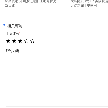
锦富优配 郑州推进老旧住宅电梯更
天宸配资 庐江：黄陂夏莲
新提速
大皖新闻 | 安徽网
相关评论
本文评分
*
评论内容
*