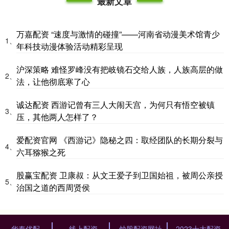
最新文章
万嘉配资 “速度与激情的碰撞”——河南省动漫美术馆青少
1、
年科技动漫体验活动精彩呈现
沪深策略 难怪罗峰没有把岐镜石交给人族，人族高层的做
2、
法，让他彻底寒了心
诚达配资 西游记曾有三人大闹天宫，为何只有悟空被镇
3、
压，其他两人怎样了？
爱配资官网 《西游记》隐秘之四：取经团队的长期分裂与
4、
六耳猕猴之死
股赢宝配资 卫康叔：从文王爱子到卫国始祖，被周公亲授
5、
治国之道的西周贤侯
华泰优配
线上配资
炒股配资网址
2023十大配资