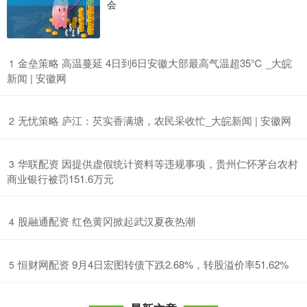
会
​金垒策略 高温蔓延 4日到6日安徽大部最高气温超35℃ _大皖
1
新闻 | 安徽网
​无忧策略 庐江：芡实香满塘，农民采收忙_大皖新闻 | 安徽网
2
​华联配资 因提供虚假统计资料等违规事项，贵州仁怀茅台农村
3
商业银行被罚151.6万元
​股融通配资 红色黄冈掀起武汉夏夜热潮
4
​恒财网配资 9月4日宏图转债下跌2.68%，转股溢价率51.62%
5